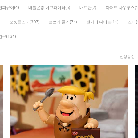
액션피규어(4)
배틀곤충 버그파이터(5)
배트맨(7)
아머드 사우루스(1
)
포켓몬스터(307)
로보카 폴리(74)
텐카이 나이트(11)
진바(
구(136)
신상품순