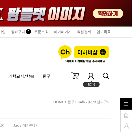
가입
장바구니
0
주문조회
마이페이지
직접결제
입고목록
과학교재/학습
완구
JOIN
HOME
>
완구
>
Jada 기타 액션피규어
9)
Jada 메가맨(7)