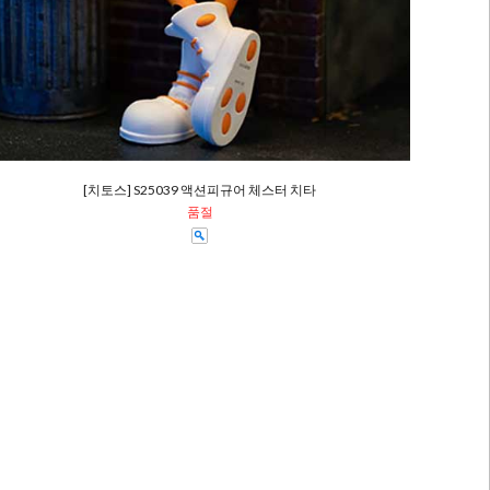
[치토스] S25039 액션피규어 체스터 치타
품절