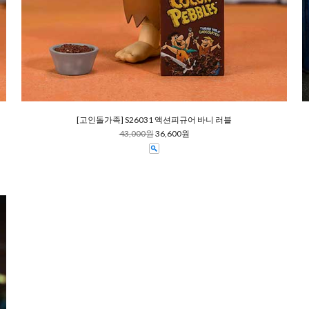
[고인돌가족] S26031 액션피규어 바니 러블
43,000원
36,600원