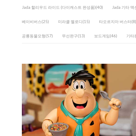
Jada 할리우드 라이드 (다이캐스트 완성품)(40)
Jada 기타 
베이비버스(25)
미라클 멜로디(15)
타오르지마 버스터(8
공룡동물모형(57)
무선완구(13)
보드게임(46)
기타완