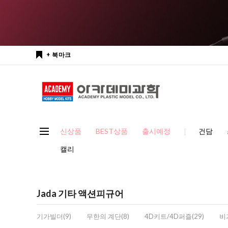
+ 북마크
신상품
BEST상품
출시예정
건담
캘리
Jada 기타 액션피규어
기가빌더(9)
무한의 계단(8)
4D키트/4D퍼즐(29)
비