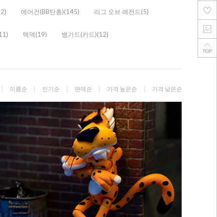
2)
에어건(BB탄총)(145)
리그 오브 레전드(5)
11)
텍덱(19)
뱅가드(카드)(12)
이름순
인기순
판매순
가격 높은순
가격 낮은순