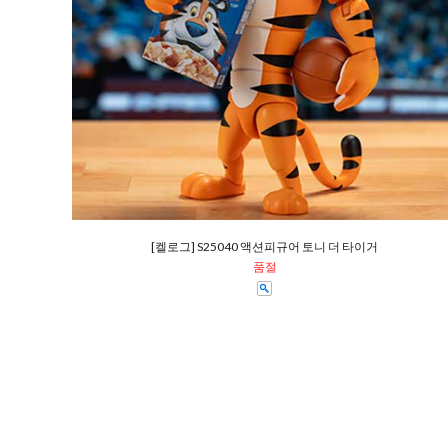
[켈로그] S25040 액션피규어 토니 더 타이거
품절