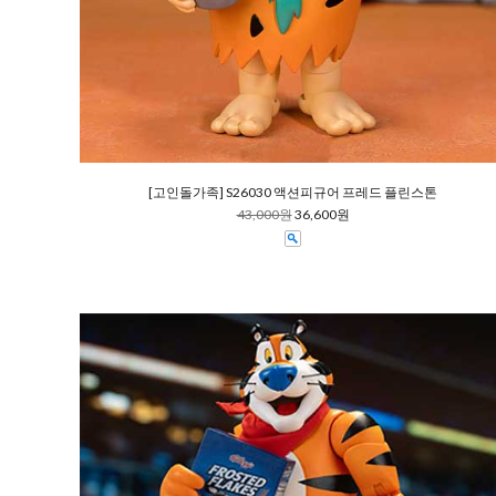
[고인돌가족] S26030 액션피규어 프레드 플린스톤
43,000원
36,600원