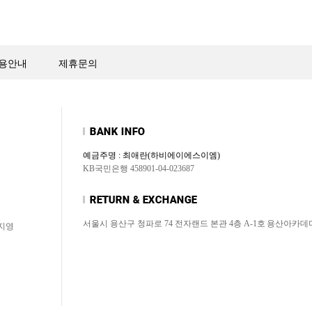
용안내
제휴문의
예금주명 : 최애란(하비에이에스이엠)
KB국민은행 458901-04-023687
서울시 용산구 청파로 74 전자랜드 본관 4층 A-1호
용산아카데
허지영