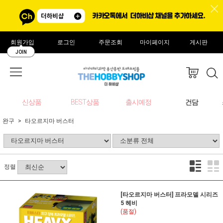
회원가입
로그인
주문조회
마이페이지
게시판
JOIN
신상품
BEST상품
출시예정
건담
완구
타오르지마 버스터
정렬
[타오르지마 버스터] 프라모델 시리즈
5 헤비
(품절)