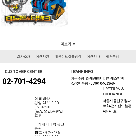
더보기 ▼
회사소개
이용약관
개인정보취급방침
이용안내
제휴문의
l
CUSTOMER CENTER
l
BANK INFO
예금주명 : 최애란(하비에이에스이엠)
02-701-4294
KB국민은행 458901-04-023687
l
RETURN &
EXCHANGE
더 하비샵
서울시 용산구 청파
평일 AM 10:00 -
로 74 전자랜드 본관
PM 07:00
4층 A-1호
(토.일요일.공휴일
휴무)
아카데미과학 용산
총판
☎02-702-3486