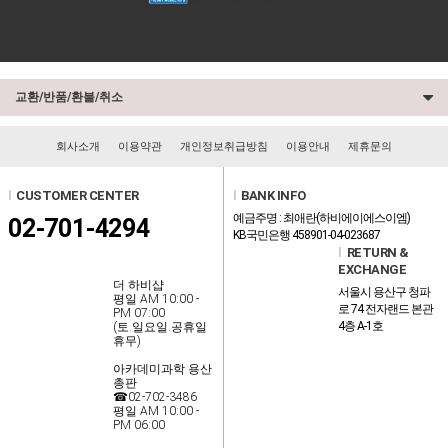
교환/반품/환불/취소
회사소개
이용약관
개인정보취급방침
이용안내
제휴문의
l
CUSTOMER CENTER
l
BANK INFO
예금주명 : 최애란(하비에이에스이엠)
02-701-4294
KB국민은행 458901-04-023687
l
RETURN &
EXCHANGE
더 하비샵
서울시 용산구 청파
평일 AM 10:00 -
로 74 전자랜드 본관
PM 07:00
4층 A-1호
(토.일요일.공휴일
휴무)
아카데미과학 용산
총판
☎02-702-3486
평일 AM 10:00 -
PM 06:00