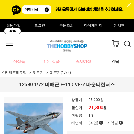
회원가입
로그인
주문조회
마이페이지
게시판
JOIN
신상품
BEST상품
출시예정
건담
스케일프라모델
제트기
제트기(1/72)
12590 1/72 미해군 F-14D VF-2 바운티헌터즈
상품가
25,000원
21,300
할인가
원
적립금
1%
배송비
(조건)
지역별