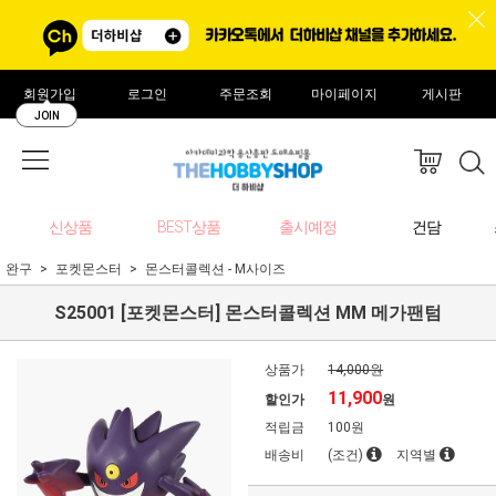
회원가입
로그인
주문조회
마이페이지
게시판
JOIN
신상품
BEST상품
출시예정
건담
완구
포켓몬스터
몬스터콜렉션 - M사이즈
S25001 [포켓몬스터] 몬스터콜렉션 MM 메가팬텀
상품가
14,000원
11,900
할인가
원
적립금
100원
배송비
(조건)
지역별