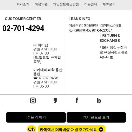
회사소개
이용약관
개인정보취급방침
이용안내
제휴문의
l
CUSTOMER CENTER
l
BANK INFO
예금주명 : 최애란(하비에이에스이엠)
02-701-4294
KB국민은행 458901-04-023687
l
RETURN &
EXCHANGE
더 하비샵
서울시 용산구 청파
평일 AM 10:00 -
로 74 전자랜드 본관
PM 07:00
4층 A-1호
(토.일요일.공휴일
휴무)
아카데미과학 용산
총판
☎02-702-3486
평일 AM 10:00 -
PM 06:00
1:1문의 하기
PC버전으로 보기