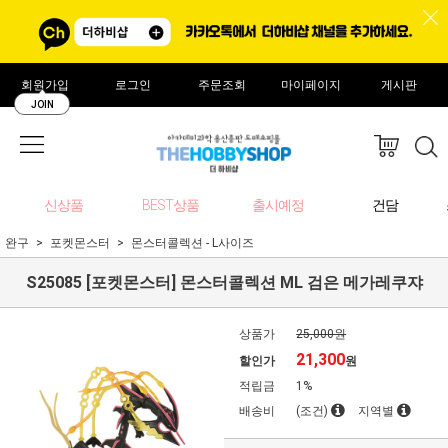
회원가입
로그인
주문조회
마이페이지
게시판
JOIN
신상품
BEST상품
출시예정
건담
완구
포켓몬스터
몬스터콜렉션 - L사이즈
S25085 [포켓몬스터] 몬스터콜렉션 ML 검은 메가레쿠쟈
상품가
25,000원
21,300
할인가
원
적립금
1%
배송비
(조건)
지역별