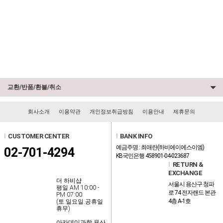
교환/반품/환불/취소
회사소개
이용약관
개인정보취급방침
이용안내
제휴문의
l
CUSTOMER CENTER
l
BANK INFO
예금주명 : 최애란(하비에이에스이엠)
02-701-4294
KB국민은행 458901-04-023687
l
RETURN &
EXCHANGE
더 하비샵
서울시 용산구 청파
평일 AM 10:00 -
로 74 전자랜드 본관
PM 07:00
4층 A-1호
(토.일요일.공휴일
휴무)
아카데미과학 용산