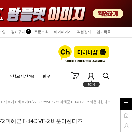
가입
장바구니
0
주문조회
마이페이지
직접결제
입고목록
과학교재/학습
완구
JOIN
델
>
제트기
>
제트기(1/72)
> 12590 1/72 미해군 F-14D VF-2 바운티헌터즈
1/72 미해군 F-14D VF-2 바운티헌터즈