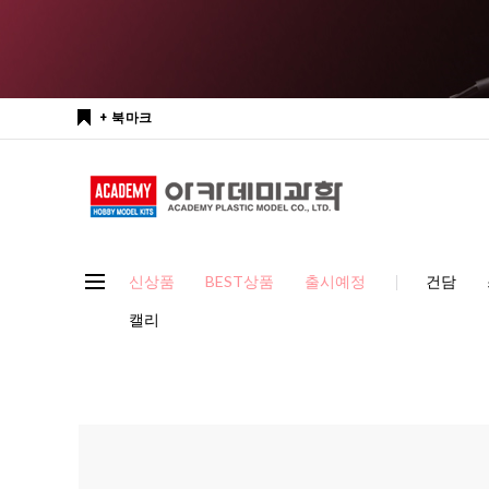
+ 북마크
신상품
BEST상품
출시예정
건담
캘리