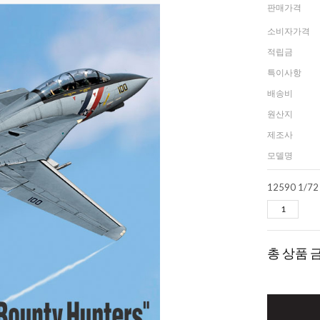
판매가격
소비자가격
적립금
특이사항
배송비
원산지
제조사
모델명
총 상품 