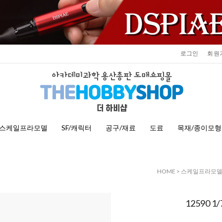
로그인
회원
스케일프라모델
SF/캐릭터
공구/재료
도료
목재/종이모형
HOME
>
스케일프라모
12590 