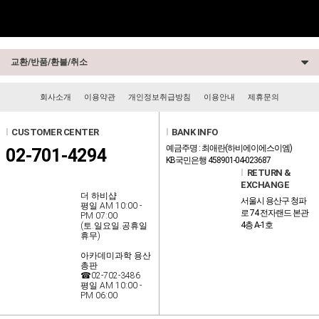
교환/반품/환불/취소
회사소개
이용약관
개인정보취급방침
이용안내
제휴문의
l
CUSTOMER CENTER
l
BANK INFO
예금주명 : 최애란(하비에이에스이엠)
02-701-4294
KB국민은행 458901-04-023687
l
RETURN &
EXCHANGE
더 하비샵
서울시 용산구 청파
평일 AM 10:00 -
로 74 전자랜드 본관
PM 07:00
4층 A-1호
(토.일요일.공휴일
휴무)
아카데미과학 용산
총판
☎02-702-3486
평일 AM 10:00 -
PM 06:00