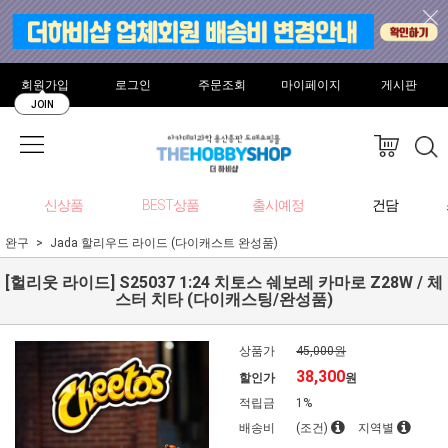
회원가입
로그인
주문조회
마이페이지
게시판
JOIN
신상품
BEST상품
출시예정
건담
완구
Jada 할리우드 라이드 (다이캐스트 완성품)
[헐리웃 라이드] S25037 1:24 치토스 쉐보레 카마로 Z28W / 체
스터 치타 (다이캐스팅/완성품)
상품가
45,000원
38,300
할인가
원
적립금
1%
배송비
(조건)
지역별