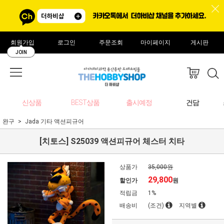
회원가입
로그인
주문조회
마이페이지
게시판
JOIN
신상품
BEST상품
출시예정
건담
완구
Jada 기타 액션피규어
[치토스] S25039 액션피규어 체스터 치타
상품가
35,000원
29,800
할인가
원
적립금
1%
배송비
(조건)
지역별