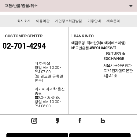
교환/반품/환불/취소
회사소개
이용약관
개인정보취급방침
이용안내
제휴문의
l
CUSTOMER CENTER
l
BANK INFO
예금주명 : 최애란(하비에이에스이엠)
02-701-4294
KB국민은행 458901-04-023687
l
RETURN &
EXCHANGE
더 하비샵
서울시 용산구 청파
평일 AM 10:00 -
로 74 전자랜드 본관
PM 07:00
4층 A-1호
(토.일요일.공휴일
휴무)
아카데미과학 용산
총판
☎02-702-3486
평일 AM 10:00 -
PM 06:00