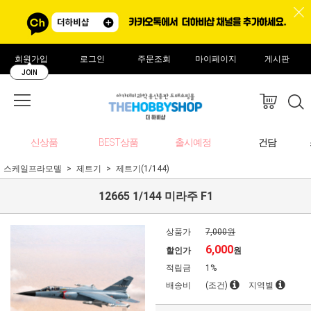
회원가입
로그인
주문조회
마이페이지
게시판
JOIN
신상품
BEST상품
출시예정
건담
스케일프라모델
제트기
제트기(1/144)
12665 1/144 미라주 F1
상품가
7,000원
6,000
할인가
원
적립금
1%
배송비
(조건)
지역별