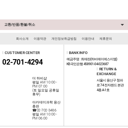
교환/반품/환불/취소
회사소개
이용약관
개인정보취급방침
이용안내
제휴문의
l
CUSTOMER CENTER
l
BANK INFO
예금주명 : 최애란(하비에이에스이엠)
02-701-4294
KB국민은행 458901-04-023687
l
RETURN &
EXCHANGE
더 하비샵
서울시 용산구 청파
평일 AM 10:00 -
로 74 전자랜드 본관
PM 07:00
4층 A-1호
(토.일요일.공휴일
휴무)
아카데미과학 용산
총판
☎02-702-3486
평일 AM 10:00 -
PM 06:00