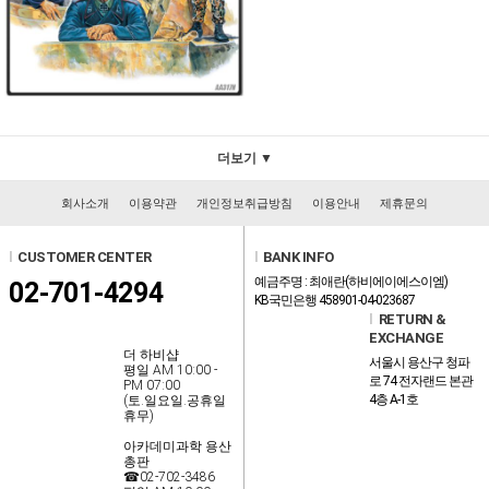
더보기 ▼
회사소개
이용약관
개인정보취급방침
이용안내
제휴문의
l
CUSTOMER CENTER
l
BANK INFO
예금주명 : 최애란(하비에이에스이엠)
02-701-4294
KB국민은행 458901-04-023687
l
RETURN &
EXCHANGE
더 하비샵
서울시 용산구 청파
평일 AM 10:00 -
로 74 전자랜드 본관
PM 07:00
4층 A-1호
(토.일요일.공휴일
휴무)
아카데미과학 용산
총판
☎02-702-3486