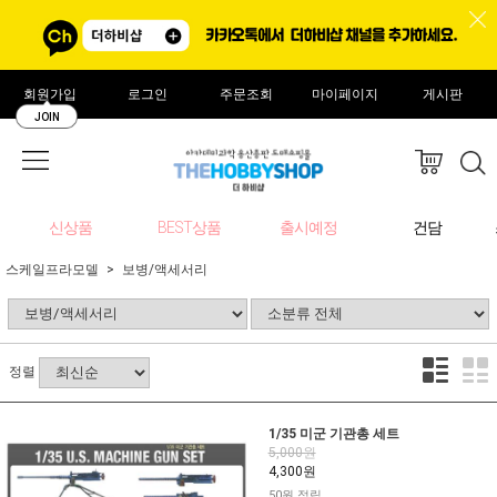
회원가입
로그인
주문조회
마이페이지
게시판
JOIN
신상품
BEST상품
출시예정
건담
스케일프라모델
보병/액세서리
정렬
1/35 미군 기관총 세트
5,000원
4,300원
50원 적립