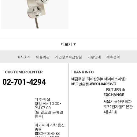
더보기 ▼
회사소개
이용약관
개인정보취급방침
이용안내
제휴문의
l
CUSTOMER CENTER
l
BANK INFO
예금주명 : 최애란(하비에이에스이엠)
02-701-4294
KB국민은행 458901-04-023687
l
RETURN &
EXCHANGE
더 하비샵
서울시 용산구 청파
평일 AM 10:00 -
로 74 전자랜드 본관
PM 07:00
4층 A-1호
(토.일요일.공휴일
휴무)
아카데미과학 용산
총판
☎02-702-3486