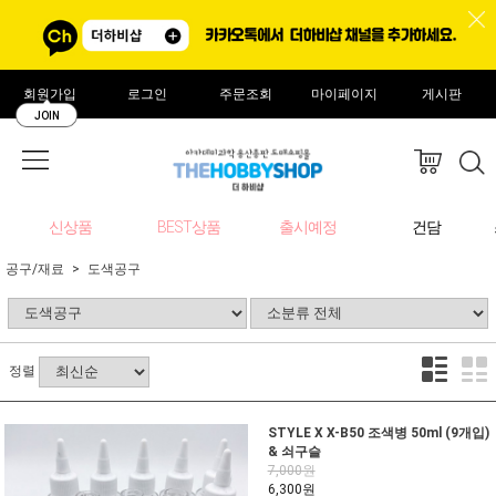
회원가입
로그인
주문조회
마이페이지
게시판
JOIN
신상품
BEST상품
출시예정
건담
공구/재료
도색공구
정렬
STYLE X X-B50 조색병 50ml (9개입)
& 쇠구슬
7,000원
6,300원