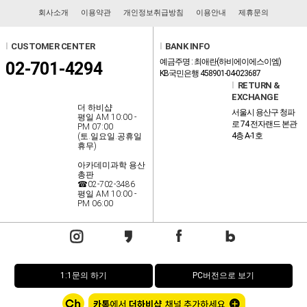
회사소개
이용약관
개인정보취급방침
이용안내
제휴문의
l
CUSTOMER CENTER
l
BANK INFO
예금주명 : 최애란(하비에이에스이엠)
02-701-4294
KB국민은행 458901-04-023687
l
RETURN &
EXCHANGE
더 하비샵
서울시 용산구 청파
평일 AM 10:00 -
로 74 전자랜드 본관
PM 07:00
4층 A-1호
(토.일요일.공휴일
휴무)
아카데미과학 용산
총판
☎02-702-3486
평일 AM 10:00 -
PM 06:00
1:1문의 하기
PC버전으로 보기