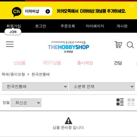
회원가입
로그인
주문조회
마이페이지
게시판
JOIN
신상품
BEST상품
출시예정
건담
목재/종이모형
한국전통배
정렬
상품 준비중 입니다.