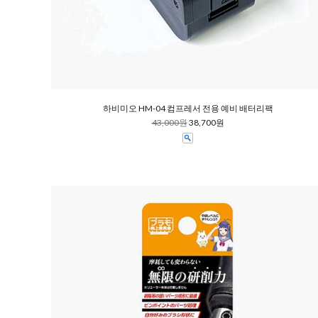
하비미오 HM-04 컴프레서 전용 예비 배터리팩
43,000원
38,700원