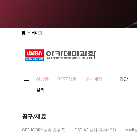
+ 북마크
신상품
BEST상품
출시예정
건담
캘리
공구/재료
GEEHOBBY 모형 공구(5)
DSPIAE 모형 공구(627)
stedi