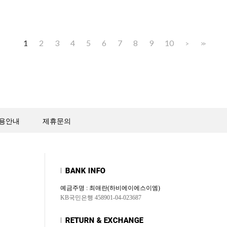
1
2
3
4
5
6
7
8
9
10
>
>>
용안내
제휴문의
예금주명 : 최애란(하비에이에스이엠)
KB국민은행 458901-04-023687