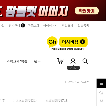
가입
장바구니
0
주문조회
마이페이지
직접결제
입고목록
과학교재/학습
완구
JOIN
HOME
>
공구/재료
(7)
기초조립공구(314)
모델링공구(718)