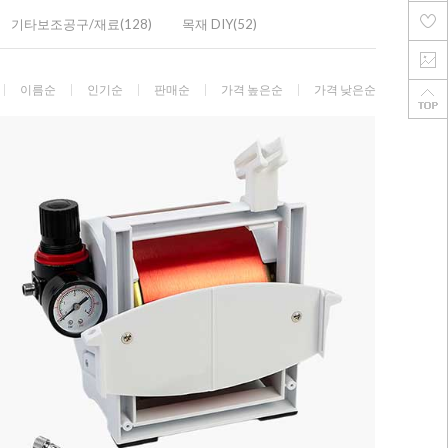
기타보조공구/재료(128)
목재 DIY(52)
이름순
인기순
판매순
가격 높은순
가격 낮은순