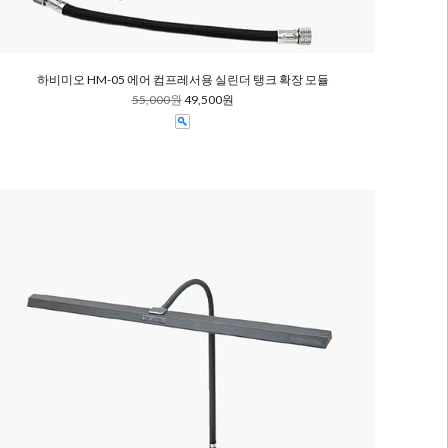
하비미오 HM-05 에어 컴프레서용 실린더 탱크 확장 모듈
55,000원
49,500원