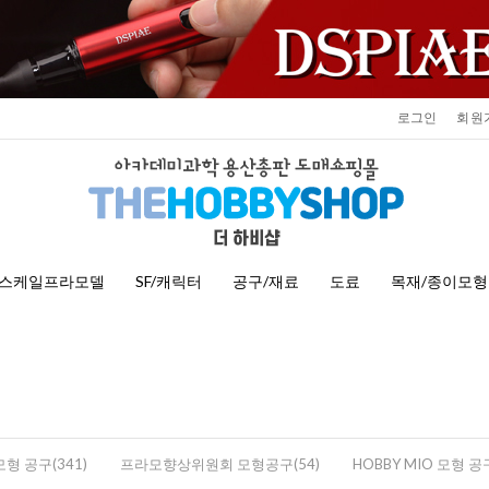
로그인
회원
스케일프라모델
SF/캐릭터
공구/재료
도료
목재/종이모형
 모형 공구(341)
프라모향상위원회 모형공구(54)
HOBBY MIO 모형 공구