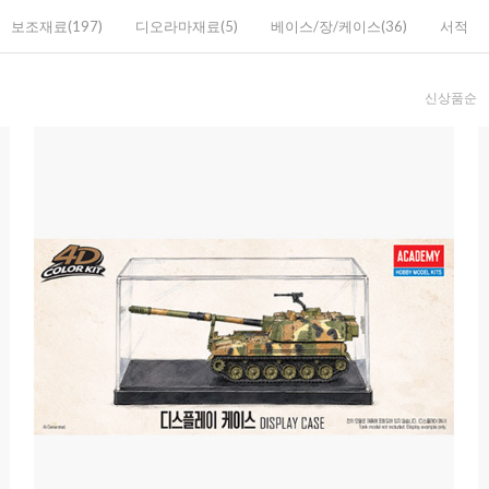
보조재료(197)
디오라마재료(5)
베이스/장/케이스(36)
서적
신상품순