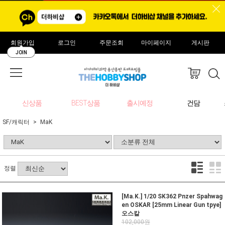
회원가입
로그인
주문조회
마이페이지
게시판
JOIN
신상품
BEST상품
출시예정
건담
SF/캐릭터
MaK
정렬
[Ma.K.] 1/20 SK362 Pnzer Spahwag
en OSKAR [25mm Linear Gun tpye]
오스칼
102,000원