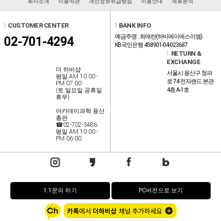
회사소개
이용약관
개인정보취급방침
이용안내
제휴문의
l
CUSTOMER CENTER
l
BANK INFO
예금주명 : 최애란(하비에이에스이엠)
02-701-4294
KB국민은행 458901-04-023687
l
RETURN &
EXCHANGE
더 하비샵
서울시 용산구 청파
평일 AM 10:00 -
로 74 전자랜드 본관
PM 07:00
4층 A-1호
(토.일요일.공휴일
휴무)
아카데미과학 용산
총판
☎02-702-3486
평일 AM 10:00 -
PM 06:00
1:1문의 하기
PC버전으로 보기