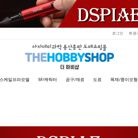
로그인
회원
스케일프라모델
SF/캐릭터
공구/재료
도료
목재/종이모형