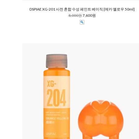
DSPIAE XG-201 사전 혼합 수성 페인트 베이직 [메카 옐로우 50ml]
8,000원
7,600원