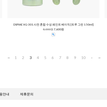
DSPIAE XG-301 사전 혼합 수성 페인트 베이직 [트루 그린 1 50ml]
8,000원
7,600원
1
2
3
4
5
6
7
8
9
10
<<
>
>>
용안내
제휴문의