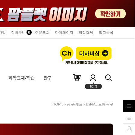
가입
장바구니
0
주문조회
마이페이지
직접결제
입고목록
과학교재/학습
완구
JOIN
HOME
>
공구/재료
>
DSPIAE 모형 공구