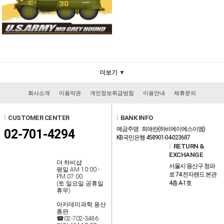
더보기 ▼
회사소개
이용약관
개인정보취급방침
이용안내
제휴문의
l
CUSTOMER CENTER
l
BANK INFO
예금주명 : 최애란(하비에이에스이엠)
02-701-4294
KB국민은행 458901-04-023687
l
RETURN &
EXCHANGE
더 하비샵
서울시 용산구 청파
평일 AM 10:00 -
로 74 전자랜드 본관
PM 07:00
4층 A-1호
(토.일요일.공휴일
휴무)
아카데미과학 용산
총판
☎02-702-3486