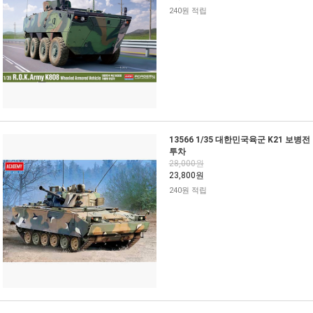
240원 적립
13566 1/35 대한민국육군 K21 보병전
투차
28,000원
23,800원
240원 적립