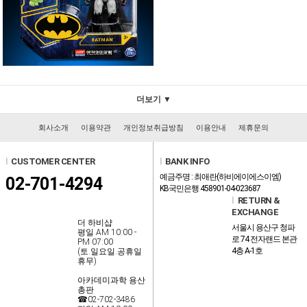
더보기 ▼
회사소개
이용약관
개인정보취급방침
이용안내
제휴문의
l
CUSTOMER CENTER
l
BANK INFO
예금주명 : 최애란(하비에이에스이엠)
02-701-4294
KB국민은행 458901-04-023687
l
RETURN &
EXCHANGE
더 하비샵
서울시 용산구 청파
평일 AM 10:00 -
로 74 전자랜드 본관
PM 07:00
4층 A-1호
(토.일요일.공휴일
휴무)
아카데미과학 용산
총판
☎02-702-3486