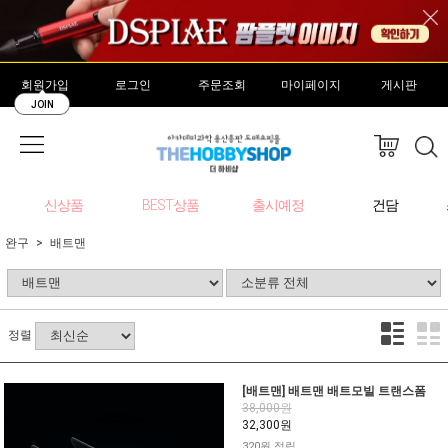
회원가입
로그인
주문조회
마이페이지
게시판
JOIN
신상품
BEST상품
출시예정
건담
완구
배트맨
정렬
[배트맨] 배트맨 배트모빌 트랜스폼
38,000원
32,300원
320원 적립