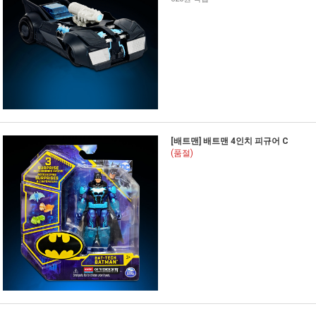
[배트맨] 배트맨 4인치 피규어 C
(품절)