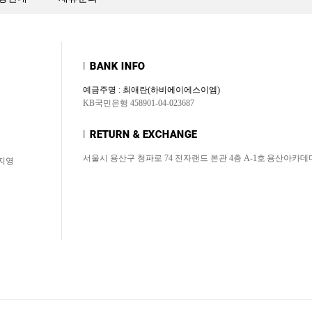
예금주명 : 최애란(하비에이에스이엠)
KB국민은행 458901-04-023687
서울시 용산구 청파로 74 전자랜드 본관 4층 A-1호
용산아카데
허지영