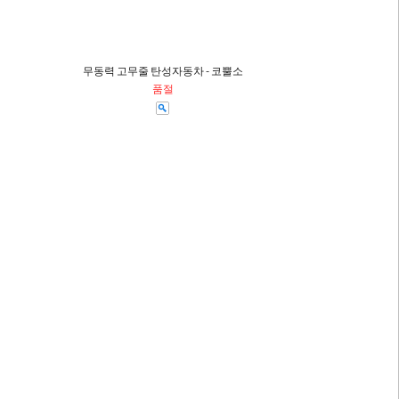
무동력 고무줄 탄성자동차 - 코뿔소
품절