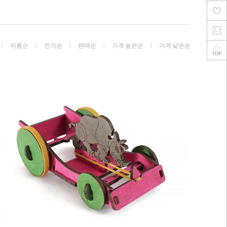
이름순
인기순
판매순
가격 높은순
가격 낮은순