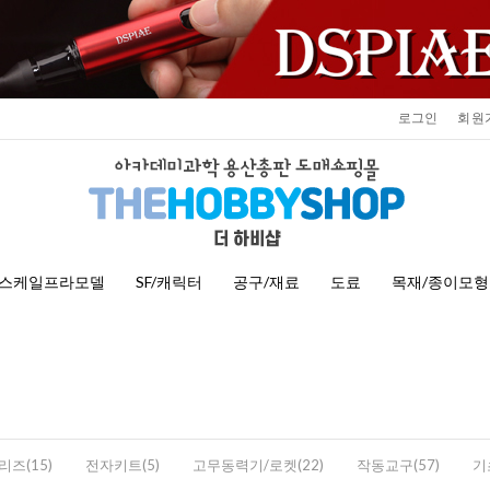
로그인
회원
스케일프라모델
SF/캐릭터
공구/재료
도료
목재/종이모형
리즈(15)
전자키트(5)
고무동력기/로켓(22)
작동교구(57)
기