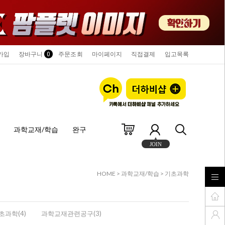
가입
장바구니
0
주문조회
마이페이지
직접결제
입고목록
과학교재/학습
완구
JOIN
HOME
>
과학교재/학습
>
기초과학
초과학(4)
과학교재관련공구(3)