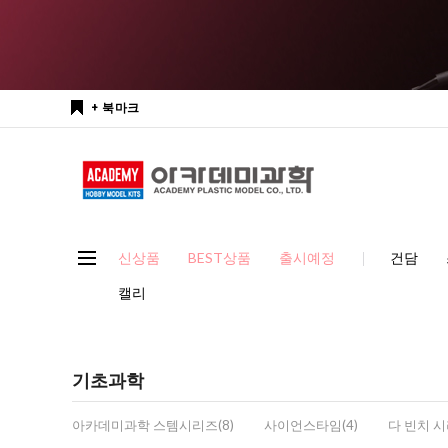
+ 북마크
신상품
BEST상품
출시예정
건담
캘리
기초과학
아카데미과학 스템시리즈(8)
사이언스타임(4)
다 빈치 시