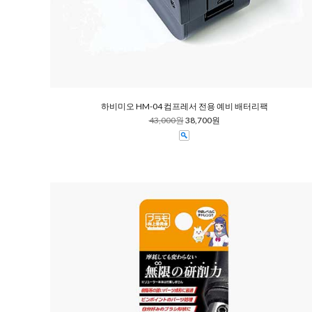
하비미오 HM-04 컴프레서 전용 예비 배터리팩
43,000원
38,700원