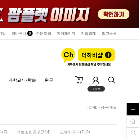
가입
장바구니
0
주문조회
마이페이지
직접결제
입고목록
과학교재/학습
완구
JOIN
HOME
>
공구/재료
(7)
기초조립공구(314)
모델링공구(718)