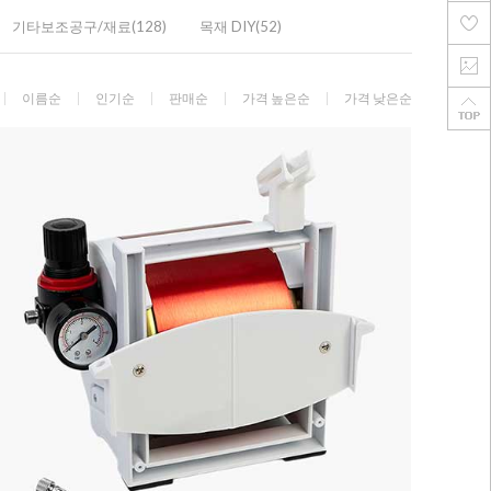
기타보조공구/재료(128)
목재 DIY(52)
이름순
인기순
판매순
가격 높은순
가격 낮은순