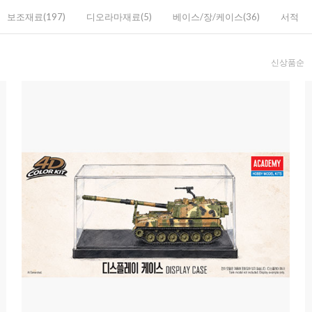
보조재료(197)
디오라마재료(5)
베이스/장/케이스(36)
서적
신상품순