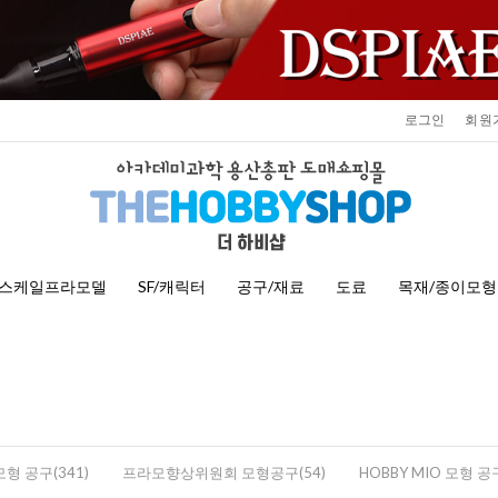
로그인
회원
스케일프라모델
SF/캐릭터
공구/재료
도료
목재/종이모형
 모형 공구(341)
프라모향상위원회 모형공구(54)
HOBBY MIO 모형 공구