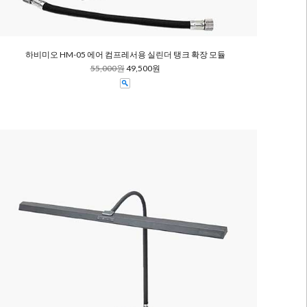
하비미오 HM-05 에어 컴프레서용 실린더 탱크 확장 모듈
55,000원
49,500원