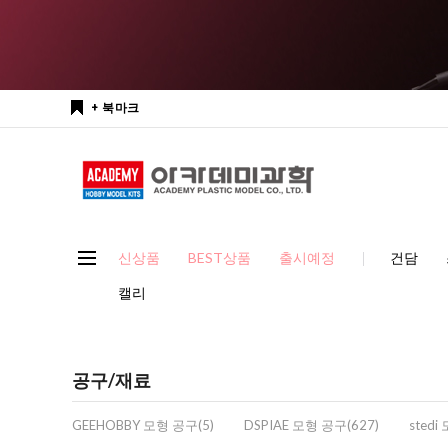
+ 북마크
신상품
BEST상품
출시예정
건담
캘리
공구/재료
GEEHOBBY 모형 공구(5)
DSPIAE 모형 공구(627)
stedi