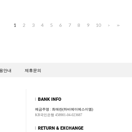
1
2
3
4
5
6
7
8
9
10
>
>>
용안내
제휴문의
예금주명 : 최애란(하비에이에스이엠)
KB국민은행 458901-04-023687