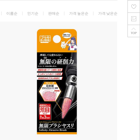
이름순
인기순
판매순
가격 높은순
가격 낮은순