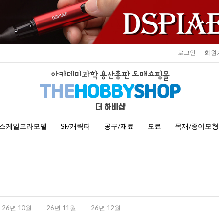
로그인
회원
스케일프라모델
SF/캐릭터
공구/재료
도료
목재/종이모형
26년 10월
26년 11월
26년 12월