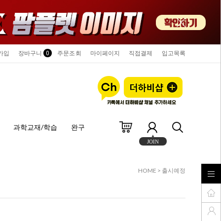
가입
장바구니
0
주문조회
마이페이지
직접결제
입고목록
과학교재/학습
완구
JOIN
HOME
>
출시예정