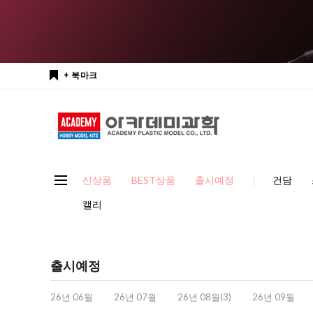
+ 북마크
신상품
BEST상품
출시예정
건담
캘리
출시예정
26년 06월
26년 07월
26년 08월(3)
26년 09월