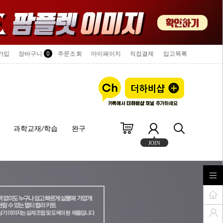
가입
장바구니
0
주문조회
마이페이지
직접결제
입고목록
과학교재/학습
완구
JOIN