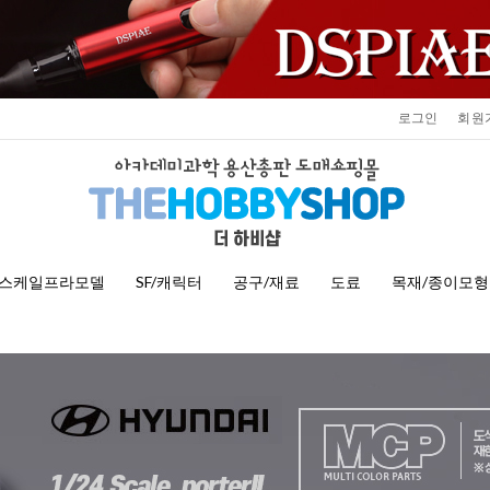
로그인
회원
스케일프라모델
SF/캐릭터
공구/재료
도료
목재/종이모형