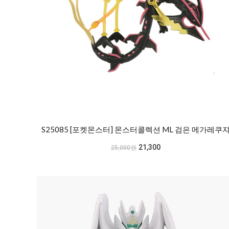
S25085 [포켓몬스터] 몬스터콜렉션 ML 검은 메가레쿠
21,300
25,000원