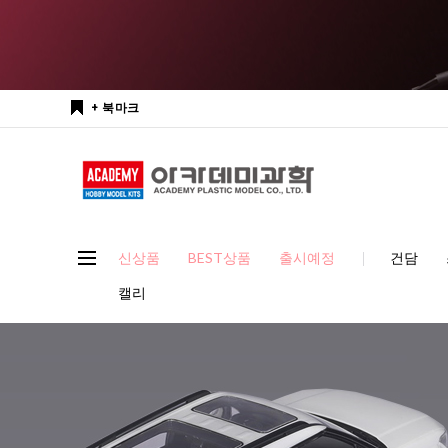
+ 북마크
신상품
BEST상품
출시예정
건담
캘리