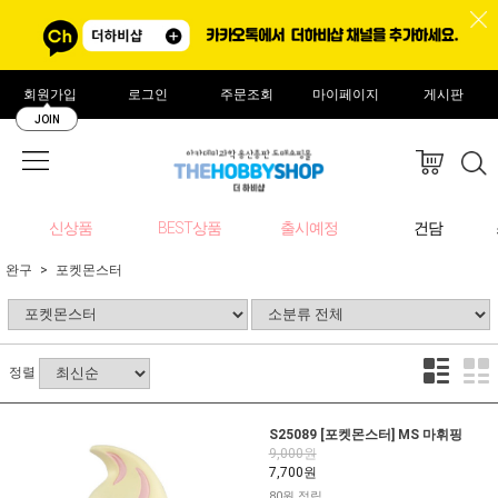
회원가입
로그인
주문조회
마이페이지
게시판
JOIN
신상품
BEST상품
출시예정
건담
완구
포켓몬스터
정렬
S25089 [포켓몬스터] MS 마휘핑
9,000원
7,700원
80원 적립