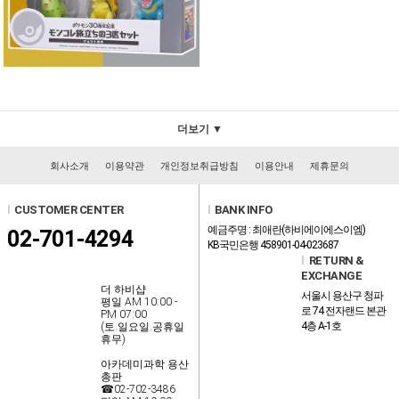
더보기 ▼
회사소개
이용약관
개인정보취급방침
이용안내
제휴문의
l
CUSTOMER CENTER
l
BANK INFO
예금주명 : 최애란(하비에이에스이엠)
02-701-4294
KB국민은행 458901-04-023687
l
RETURN &
EXCHANGE
더 하비샵
서울시 용산구 청파
평일 AM 10:00 -
로 74 전자랜드 본관
PM 07:00
4층 A-1호
(토.일요일.공휴일
휴무)
아카데미과학 용산
총판
☎02-702-3486