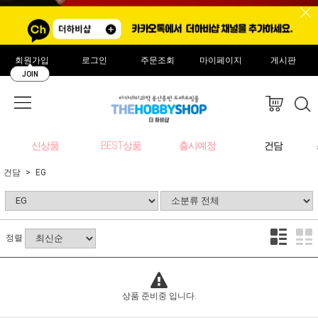
회원가입
로그인
주문조회
마이페이지
게시판
JOIN
신상품
BEST상품
출시예정
건담
건담
EG
정렬
상품 준비중 입니다.