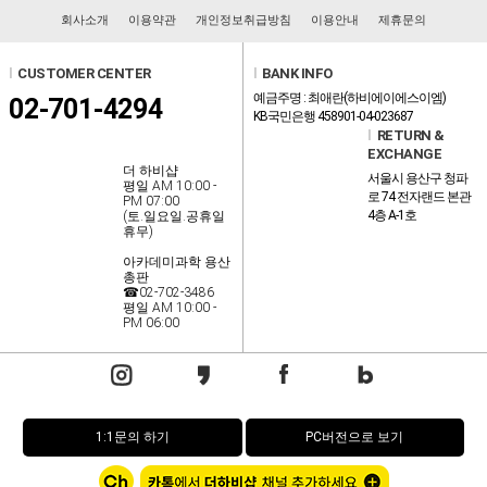
회사소개
이용약관
개인정보취급방침
이용안내
제휴문의
l
CUSTOMER CENTER
l
BANK INFO
예금주명 : 최애란(하비에이에스이엠)
02-701-4294
KB국민은행 458901-04-023687
l
RETURN &
EXCHANGE
더 하비샵
서울시 용산구 청파
평일 AM 10:00 -
로 74 전자랜드 본관
PM 07:00
4층 A-1호
(토.일요일.공휴일
휴무)
아카데미과학 용산
총판
☎02-702-3486
평일 AM 10:00 -
PM 06:00
1:1문의 하기
PC버전으로 보기