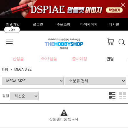
회원가입
로그인
주문조회
마이페이지
게시판
JOIN
신상품
BEST상품
출시예정
건담
건담
MEGA SIZE
정렬
상품 준비중 입니다.