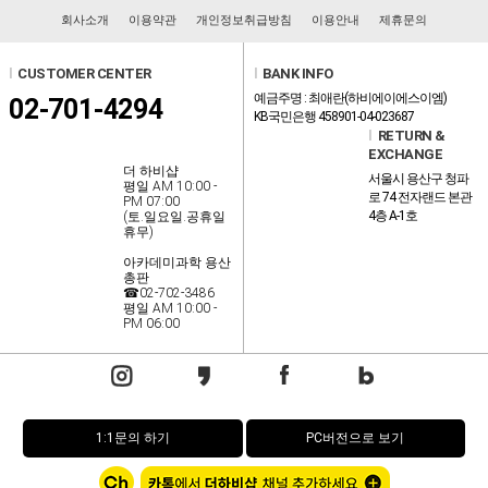
회사소개
이용약관
개인정보취급방침
이용안내
제휴문의
l
CUSTOMER CENTER
l
BANK INFO
예금주명 : 최애란(하비에이에스이엠)
02-701-4294
KB국민은행 458901-04-023687
l
RETURN &
EXCHANGE
더 하비샵
서울시 용산구 청파
평일 AM 10:00 -
로 74 전자랜드 본관
PM 07:00
4층 A-1호
(토.일요일.공휴일
휴무)
아카데미과학 용산
총판
☎02-702-3486
평일 AM 10:00 -
PM 06:00
1:1문의 하기
PC버전으로 보기