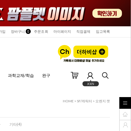
가입
장바구니
0
주문조회
마이페이지
직접결제
입고목록
과학교재/학습
완구
JOIN
HOME
>
SF/캐릭터
>
오렌지 캣
바
기타(4)