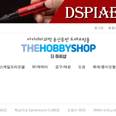
로그인
회원
스케일프라모델
SF/캐릭터
공구/재료
도료
목재/종이모형
K(2)
핵성치조 Earnestcore Craft(2)
오렌지 캣(5)
SNAA 슈퍼노