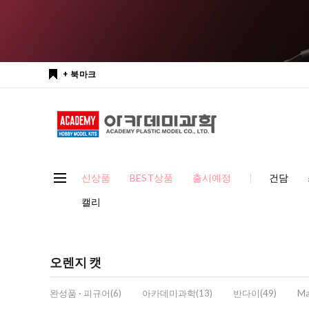
+ 북마크
신상품
BEST상품
출시예정
건담
캘리
오렌지 캣
완성품 · 피규어(6)
아카데미과학(13)
반다이(49)
Ma