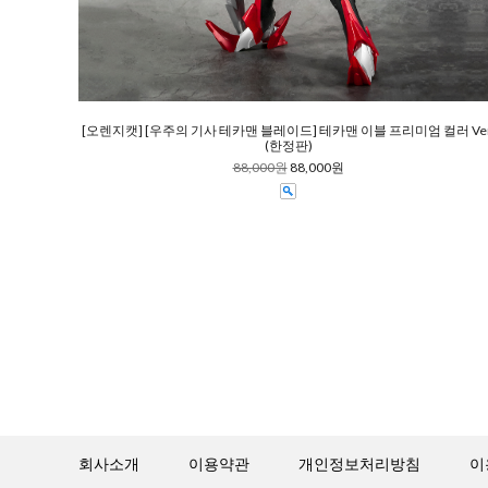
[오렌지캣] [우주의 기사 테카맨 블레이드] 테카맨 이블 프리미엄 컬러 Ver
(한정판)
88,000원
88,000원
회사소개
이용약관
개인정보처리방침
이