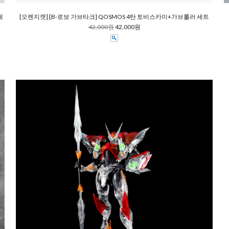
레
[오렌지캣] [B-로보 가브타크] QOSMOS 4탄 토비스카이+가브롤러 세트
42,000원
42,000원