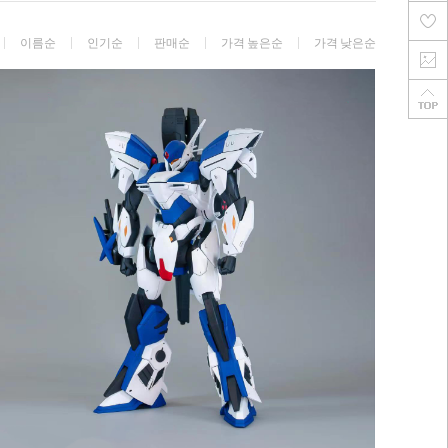
이름순
인기순
판매순
가격 높은순
가격 낮은순