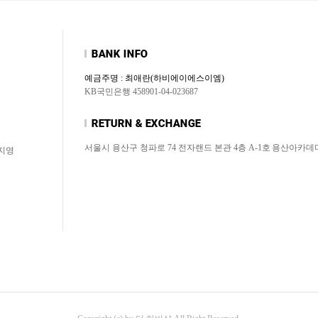
예금주명 : 최애란(하비에이에스이엠)
KB국민은행 458901-04-023687
서울시 용산구 청파로 74 전자랜드 본관 4층 A-1호
용산아카데
허지영