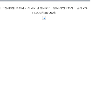
[오렌지캣] [우주의 기사 테카맨 블레이드] 솔 테카맨 2호기 노알기 Ver.
58,000원
58,000원