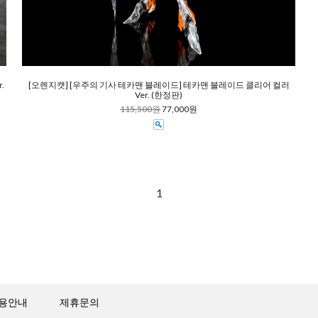
.
[오렌지캣] [우주의 기사 테카맨 블레이드] 테카맨 블레이드 클리어 컬러
Ver. (한정판)
115,500원
77,000원
1
용안내
제휴문의