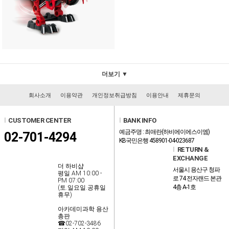
더보기 ▼
회사소개
이용약관
개인정보취급방침
이용안내
제휴문의
l
CUSTOMER CENTER
l
BANK INFO
예금주명 : 최애란(하비에이에스이엠)
02-701-4294
KB국민은행 458901-04-023687
l
RETURN &
EXCHANGE
더 하비샵
서울시 용산구 청파
평일 AM 10:00 -
로 74 전자랜드 본관
PM 07:00
4층 A-1호
(토.일요일.공휴일
휴무)
아카데미과학 용산
총판
☎02-702-3486