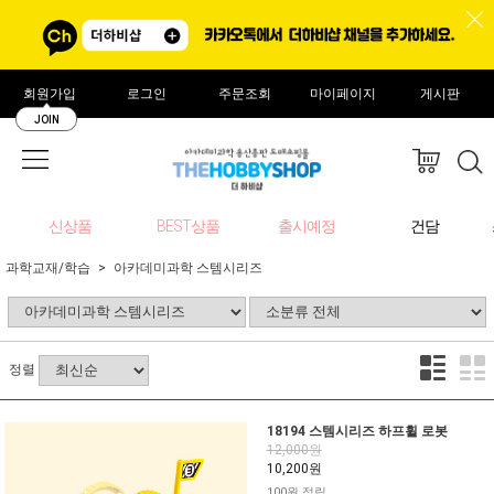
회원가입
로그인
주문조회
마이페이지
게시판
JOIN
신상품
BEST상품
출시예정
건담
과학교재/학습
아카데미과학 스템시리즈
정렬
18194 스템시리즈 하프휠 로봇
12,000원
10,200원
100원 적립