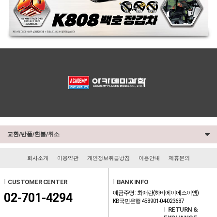
교환/반품/환불/취소
회사소개
이용약관
개인정보취급방침
이용안내
제휴문의
l
CUSTOMER CENTER
l
BANK INFO
예금주명 : 최애란(하비에이에스이엠)
02-701-4294
KB국민은행 458901-04-023687
l
RETURN &