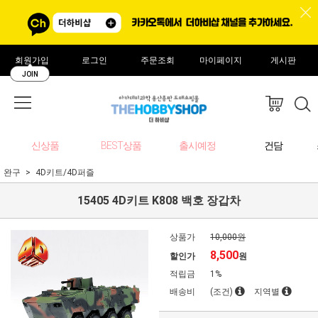
회원가입
로그인
주문조회
마이페이지
게시판
JOIN
신상품
BEST상품
출시예정
건담
완구
4D키트/4D퍼즐
15405 4D키트 K808 백호 장갑차
상품가
10,000원
8,500
할인가
원
적립금
1%
배송비
(조건)
지역별