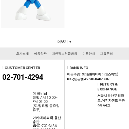
더보기 ▼
회사소개
이용약관
개인정보취급방침
이용안내
제휴문의
l
CUSTOMER CENTER
l
BANK INFO
예금주명 : 최애란(하비에이에스이엠)
02-701-4294
KB국민은행 458901-04-023687
l
RETURN &
EXCHANGE
더 하비샵
서울시 용산구 청파
평일 AM 10:00 -
로 74 전자랜드 본관
PM 07:00
4층 A-1호
(토.일요일.공휴일
휴무)
아카데미과학 용산
총판
☎02-702-3486