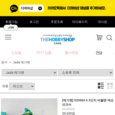
회원가입
로그인
주문조회
마이페이지
게시판
JOIN
신상품
BEST상품
출시예정
건담
완구
Jada 메가맨
정렬
[메가맨] S25065 4.5인치 버블맨 액션
피규어
36,000원
30,600원