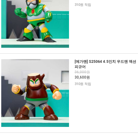
310원 적립
[메가맨] S25064 4.5인치 우드맨 액션
피규어
36,000원
30,600원
310원 적립