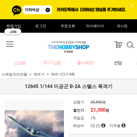
회원가입
로그인
주문조회
마이페이지
게시판
JOIN
신상품
BEST상품
출시예정
건담
스케일프라모델
제트기
제트기(1/144)
12645 1/144 미공군 B-2A 스텔스 폭격기
상품가
25,000원
21,300
할인가
원
적립금
1%
배송비
(조건)
지역별