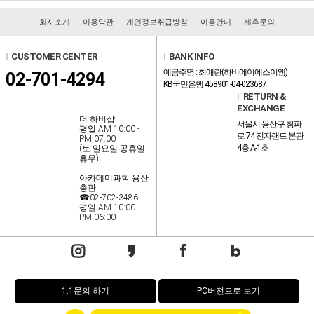
회사소개
이용약관
개인정보취급방침
이용안내
제휴문의
l
CUSTOMER CENTER
l
BANK INFO
예금주명 : 최애란(하비에이에스이엠)
02-701-4294
KB국민은행 458901-04-023687
l
RETURN &
EXCHANGE
더 하비샵
서울시 용산구 청파
평일 AM 10:00 -
로 74 전자랜드 본관
PM 07:00
4층 A-1호
(토.일요일.공휴일
휴무)
아카데미과학 용산
총판
☎02-702-3486
평일 AM 10:00 -
PM 06:00
1:1문의 하기
PC버전으로 보기