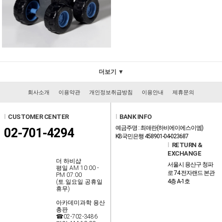
더보기 ▼
회사소개
이용약관
개인정보취급방침
이용안내
제휴문의
l
CUSTOMER CENTER
l
BANK INFO
예금주명 : 최애란(하비에이에스이엠)
02-701-4294
KB국민은행 458901-04-023687
l
RETURN &
EXCHANGE
더 하비샵
서울시 용산구 청파
평일 AM 10:00 -
로 74 전자랜드 본관
PM 07:00
4층 A-1호
(토.일요일.공휴일
휴무)
아카데미과학 용산
총판
☎02-702-3486