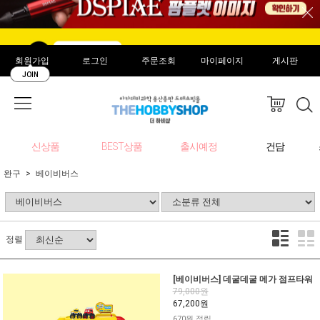
회원가입
로그인
주문조회
마이페이지
게시판
JOIN
신상품
BEST상품
출시예정
건담
완구
베이비버스
정렬
[베이비버스] 데굴데굴 메가 점프타워
79,000원
67,200원
670원 적립