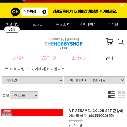
회원가입
로그인
주문조회
마이페이지
게시판
JOIN
신상품
BEST상품
출시예정
건담
도료
에나멜
(아카데미) 에나멜 세트
정렬
A.F.V ENAMEL COLOR SET 군장비
에나멜 세트 (603550020155)
24,000원
20,400원