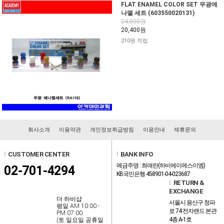
FLAT ENAMEL COLOR SET 무광에
나멜 세트 (603550020131)
24,000원
20,400원
210원 적립
회사소개
이용약관
개인정보취급방침
이용안내
제휴문의
l
CUSTOMER CENTER
l
BANK INFO
예금주명 : 최애란(하비에이에스이엠)
02-701-4294
KB국민은행 458901-04-023687
l
RETURN &
EXCHANGE
더 하비샵
서울시 용산구 청파
평일 AM 10:00 -
로 74 전자랜드 본관
PM 07:00
4층 A-1호
(토.일요일.공휴일